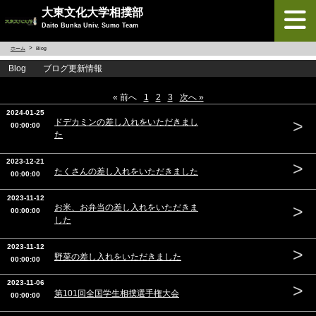
大東文化大学相撲部
Daito Bunka Univ. Sumo Team
ホーム
Blog
Blog ブログ更新情報
« 前へ
1
2
3
次へ »
2024-01-25
>
ドデカミンの差し入れをいただきまし
00:00:00
た
2023-12-21
>
たくさんの差し入れをいただきました
00:00:00
2023-11-12
>
お米、お弁当の差し入れをいただきま
00:00:00
した
2023-11-12
>
野菜の差し入れをいただきました
00:00:00
2023-11-06
>
第101回全国学生相撲選手権大会
00:00:00