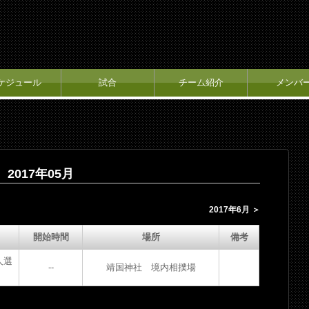
ケジュール
試合
チーム紹介
メンバ
2017年05月
2017年6月 ＞
開始時間
場所
備考
人選
--
靖国神社 境内相撲場