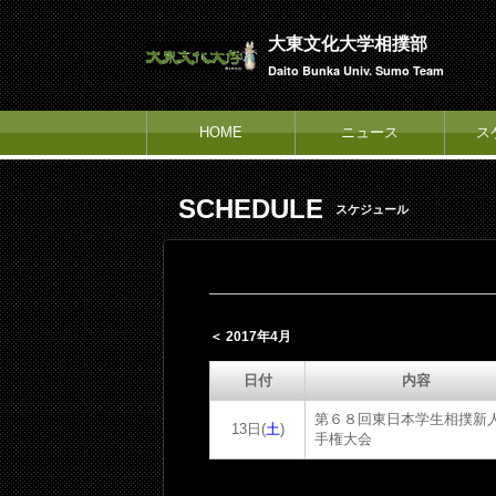
大東文化大学相撲部
Daito Bunka Univ. Sumo Team
HOME
ニュース
ス
SCHEDULE
スケジュール
＜ 2017年4月
日付
内容
第６８回東日本学生相撲新
13日(
土
)
手権大会