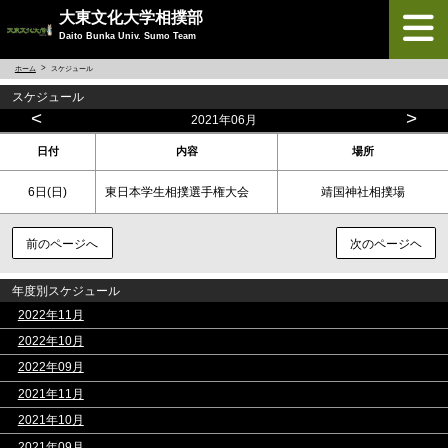
大東文化大学相撲部
Daito Bunka Univ. Sumo Team
ホーム
スケジュール
スケジュール
<
>
2021年06月
日付
内容
場所
6日(
日
)
東日本学生相撲選手権大会
靖国神社相撲場
前のページへ
次のページヘ
年度別スケジュール
>
2022年11月
>
2022年10月
>
2022年09月
>
2021年11月
>
2021年10月
>
2021年09月